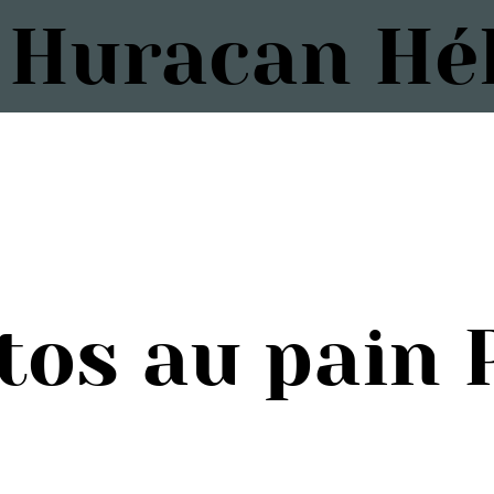
 Huracan Hél
os au pain 