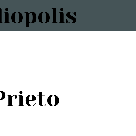
iopolis
Prieto