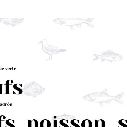
ce verte
ufs
Padrón
s, poisson, 