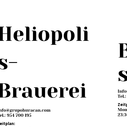
Heliopoli
s-
Brauerei
Inf
Tel.
Zeit
Mont
nfo@grupohuracan.com
23:3
el.: 954 700 195
eitplan: