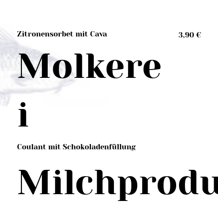
Zitronensorbet mit Cava
3,90 €
Molkere
i
Coulant mit Schokoladenfüllung
Milchprod