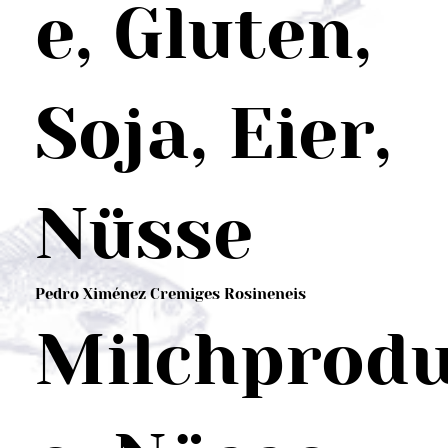
e, Gluten,
Soja, Eier,
Nüsse
Pedro Ximénez Cremiges Rosineneis
Milchprod