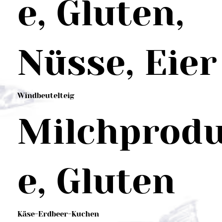
e, Gluten,
Nüsse, Eier
Windbeutelteig
Milchprod
e, Gluten
Käse-Erdbeer-Kuchen