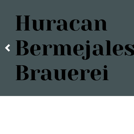
Huracan
Bermejale
Brauerei