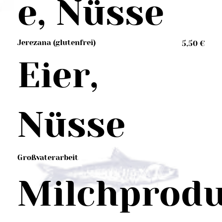
e, Nüsse
Jerezana (glutenfrei)
5,50 €
Eier,
Nüsse
Großvaterarbeit
Milchprod