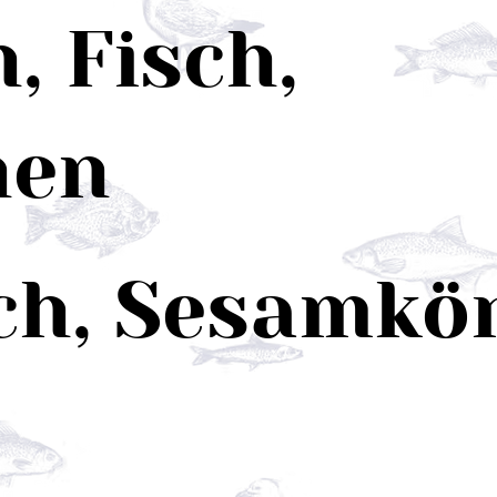
, Fisch,
nen
sch, Sesamkö