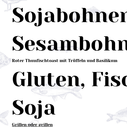
Sojabohnen
Sesamboh
Roter Thunfischtoast mit Trüffeln und Basilikum
Gluten, Fi
Soja
Grillen oder grillen