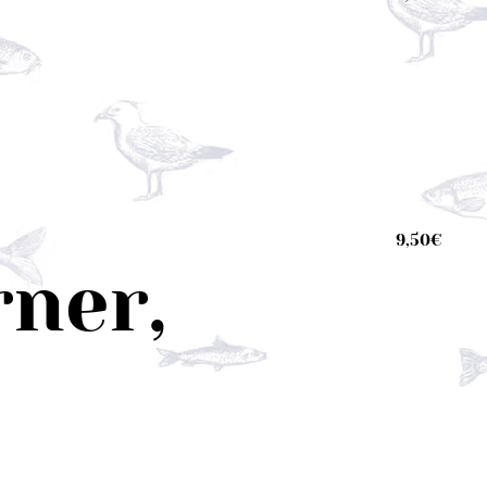
9,50€
rner,